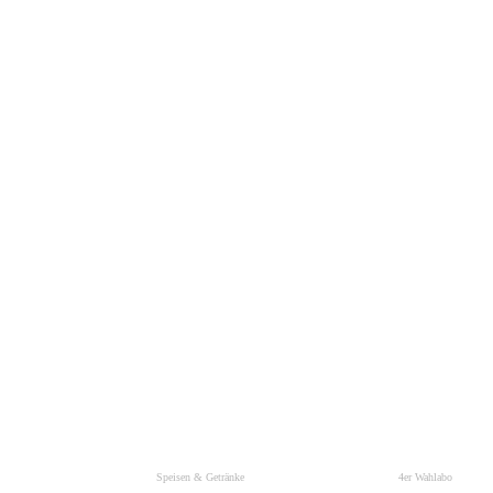
Speisen & Getränke
4er Wahlabo