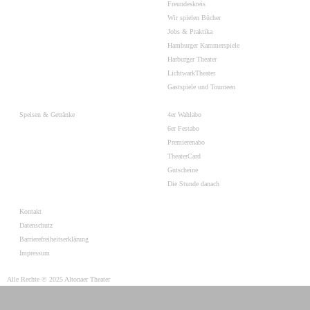
Freundeskreis
Wir spielen Bücher
Jobs & Praktika
Hamburger Kammerspiele
Harburger Theater
LichtwarkTheater
Gastspiele und Tourneen
Speisen & Getränke
4er Wahlabo
6er Festabo
Premierenabo
TheaterCard
Gutscheine
Die Stunde danach
Kontakt
Datenschutz
Barrierefreiheitserklärung
Impressum
Alle Rechte © 2025 Altonaer Theater