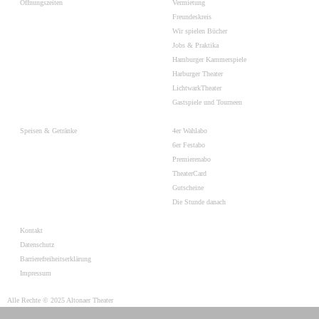
Öffnungszeiten
Vermietung
Freundeskreis
Wir spielen Bücher
Jobs & Praktika
Hamburger Kammerspiele
Harburger Theater
LichtwarkTheater
Gastspiele und Tourneen
Speisen & Getränke
4er Wahlabo
6er Festabo
Premierenabo
TheaterCard
Gutscheine
Die Stunde danach
Kontakt
Datenschutz
Barrierefreiheitserklärung
Impressum
Alle Rechte © 2025 Altonaer Theater