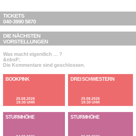
TICKETS
040-3990 5870
DIE NÄCHSTEN
VORSTELLUNGEN
Was macht eigentlich … ?
&nbsP;
Die Kommentare sind geschlossen.
BOOKPINK
DREI SCHWESTERN
20.08.2026
25.08.2026
19:30 UHR
19:30 UHR
STURMHÖHE
STURMHÖHE