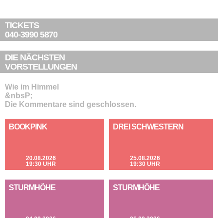
TICKETS
040-3990 5870
DIE NÄCHSTEN
VORSTELLUNGEN
Wie im Himmel
&nbsP;
Die Kommentare sind geschlossen.
BOOKPINK
DREI SCHWESTERN
20.08.2026
25.08.2026
19:30 UHR
19:30 UHR
STURMHÖHE
STURMHÖHE