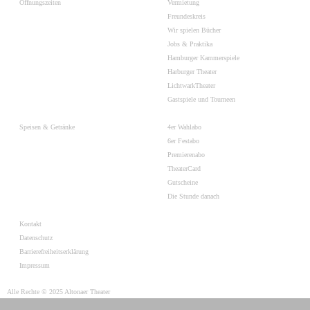
Öffnungszeiten
Vermietung
Freundeskreis
Wir spielen Bücher
Jobs & Praktika
Hamburger Kammerspiele
Harburger Theater
LichtwarkTheater
Gastspiele und Tourneen
Speisen & Getränke
4er Wahlabo
6er Festabo
Premierenabo
TheaterCard
Gutscheine
Die Stunde danach
Kontakt
Datenschutz
Barrierefreiheitserklärung
Impressum
Alle Rechte © 2025 Altonaer Theater