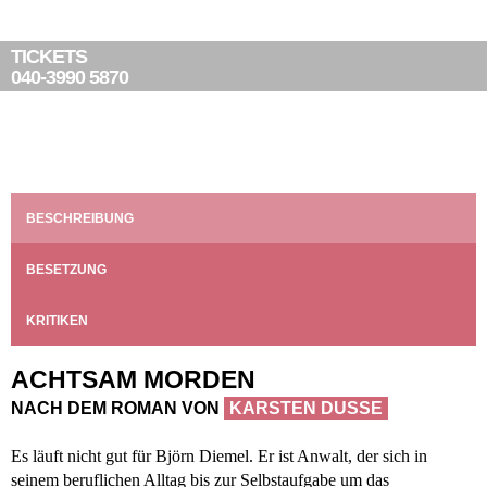
TICKETS
040-3990 5870
BESCHREIBUNG
BESETZUNG
KRITIKEN
ACHTSAM MORDEN
NACH DEM ROMAN VON
KARSTEN DUSSE
»
Es läuft nicht gut für Björn Diemel. Er ist Anwalt, der sich in
Bühnenfassung
Der Clou in Axel Schneiders Inszenierung ist jedoch nicht die
Bernd Schmidt
seinem beruflichen Alltag bis zur Selbstaufgabe um das
Regie und Bühne
erwartbar ordentliche Umsetzung der fraglos amüsanten
Axel Schneider