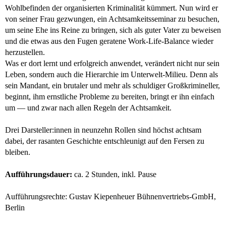
Wohlbefinden der organisierten Kriminalität kümmert. Nun wird er
Kostüme
Buchvorlage. Der Clou ist die sparsame Besetzung.
Jana Schweers
«
von seiner Frau gezwungen, ein Achtsamkeitsseminar zu besuchen,
Mit
Chantal Hallfeldt, Dirk
HAMBURGER ABENDBLATT
um seine Ehe ins Reine zu bringen, sich als guter Vater zu beweisen
Hoener, Georg Münzel
»
und die etwas aus den Fugen geratene Work-Life-Balance wieder
Das, was das Ensemble hier in schönster Präzision, Lust an
herzustellen.
der Übertreibung und in rasantem Tempo abliefert, ist
Was er dort lernt und erfolgreich anwendet, verändert nicht nur sein
Theaterleistungssport.
«
HAMBURGER ABENDBLATT
Leben, sondern auch die Hierarchie im Unterwelt-Milieu. Denn als
sein Mandant, ein brutaler und mehr als schuldiger Großkrimineller,
»
beginnt, ihm ernstliche Probleme zu bereiten, bringt er ihn einfach
Vor allem Münzel, der am Altonaer Theater zuletzt regelmäßig
um — und zwar nach allen Regeln der Achtsamkeit.
Regie geführt hat, rotiert hier mit spürbar großer Spielfreude
zwischen Wiener Schmäh, Sächsisch und weiteren Dialekten
Drei Darsteller:innen in neunzehn Rollen sind höchst achtsam
und Akzenten.
«
HAMBURGER ABENDBLATT
dabei, der rasanten Geschichte entschleunigt auf den Fersen zu
bleiben.
»
Das Premierenpublikum (...) zeigte sich nach zwei Stunden
(inklusive Pause) restlos begeistert
«
Aufführungsdauer:
ca. 2 Stunden, inkl. Pause
HAMBURGER ABENDBLATT
»
Aufführungsrechte: Gustav Kiepenheuer Bühnenvertriebs-GmbH,
Dieser Mord ist ein Vergnügen.
«
HAMBURGER MORGENPOST
Berlin