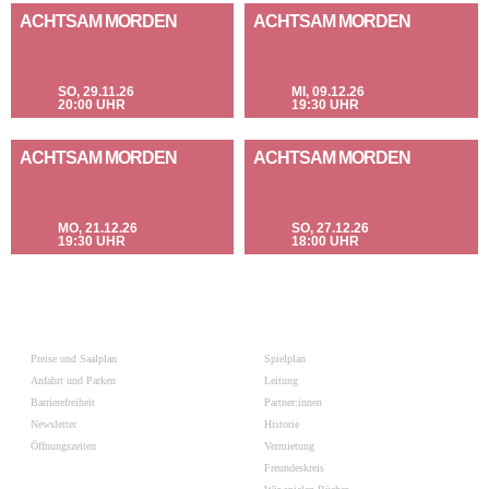
»
ACHTSAM MORDEN
ACHTSAM MORDEN
Das kleine Ensemble macht einen richtig guten Job. Gerade
Georg Münzel wechselt mühelos zwischen Kostümen aber
auch Akzenten und Dialekten hin und her.
«
NDR 90,3
SO, 29.11.26
MI, 09.12.26
20:00 UHR
19:30 UHR
ACHTSAM MORDEN
ACHTSAM MORDEN
MO, 21.12.26
SO, 27.12.26
19:30 UHR
18:00 UHR
Preise und Saalplan
Spielplan
Anfahrt und Parken
Leitung
Barrierefreiheit
Partner:innen
Newsletter
Historie
Öffnungszeiten
Vermietung
Freundeskreis