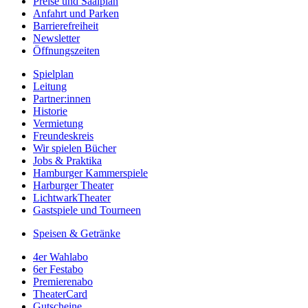
Preise und Saalplan
Anfahrt und Parken
Barrierefreiheit
Newsletter
Öffnungszeiten
Spielplan
Leitung
Partner:innen
Historie
Vermietung
Freundeskreis
Wir spielen Bücher
Jobs & Praktika
Hamburger Kammerspiele
Harburger Theater
LichtwarkTheater
Gastspiele und Tourneen
Speisen & Getränke
4er Wahlabo
6er Festabo
Premierenabo
TheaterCard
Gutscheine