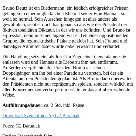
Bruno Deutz ist ein Biedermann, ein leidlich erfolgreicher Friseur,
gefangen in einer unglücklichen Ehe mit seiner Frau Hanna – so
weit, so normal. Sein Aussehen hingegen ist alles andere als
gewöhnlich, sieht er doch haargenau so aus wie der Präsident der
fiktiven totalitären Diktatur, in der wir uns befinden. Und Bruno ist
erpressbar, denn in seiner Jugend war er Teil einer oppositionellen
Gruppe, die regimekritische Plakate geklebt hat. Sein Freund und
damaliger Anführer Josef wurde dabei erwischt und verhaftet.
Die Handlung setzt ein, als Josef im Zuge einer Generalamnestie
entlassen wird und Hannas alte Liebe zu ihm neu entflammt.
Außerdem verpflichtet der Präsident Bruno als seinen
Doppelgänger, um ihn bei einer Parade zu vertreten, bei der ein
Attentat auf den Präsidenten geplant ist. Als Bruno dann unerwartet
den Präsidenten nicht nur repräsentativ spielen, sondern wirklich mit
allen Konsequenzen verkörpern muss, tut er das auf überraschende
Weise.
Aufführungsdauer:
ca. 2 Std. inkl. Pause
Download Szenenfotos (c) G2 Baraniak
Fotos: G2 Baraniak