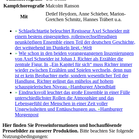
Kampfchoreografie
Malcolm Ranson
Detlef Heydorn, Anne Schieber, Marion-
Mit
Gretchen Schmitz, Hannes Träbert u.a.
»
Schlaglichtartig beleuchtet Regisseur Axel Schneider mit
einem bestens eingespielten, rollenwechselfreudigen
neunköpfigen Ensemble einen Teil der deutschen Geschichte,
der weitgehend im Dunkeln liegt.
«
Welt
»
Wie schon in den beiden vorangegangenen Inszenierungen
von Axel Schneider ist Johan J. Richter als Erzähler die
zentrale Figur. In „Ein Kapitel für sich“ muss Richter immer
wieder zwischen Erzählen und Spielen wechseln, denn nun
ist er kein Beobachter mehr, sondern wesentlicher Teil der
Handlung. Richter gelingt das mühelos auf hohem
schauspielerischen Niveau.
«
Hamburger Abendblatt
»
Eindrucksvoll leuchtet das große Ensemble in einer Fülle
unterschiedlichster Rollen die Atmosphäre und das
Lebensgefühl der Menschen in einer Zeit voller
Ungewissheiten und Enttäuschungen aus.
«
Hamburger
Morgenpost
Hier finden Sie Presseinformationen und hochauflösende
Pressebilder zu unserer Produktion.
Bitte beachten Sie folgende
Nutzungsbedingungen: