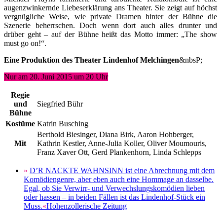
augenzwinkernde Liebeserklärung ans Theater. Sie zeigt auf höchst
vergnügliche Weise, wie private Dramen hinter der Bühne die
Szenerie beherrschen. Doch wenn dort auch alles drunter und
drüber geht – auf der Bühne heißt das Motto immer: „The show
must go on!“.
Eine Produktion des Theater Lindenhof Melchingen
&nbsP;
Nur am 20. Juni 2015 um 20 Uhr
Regie
und
Siegfried Bühr
Bühne
Kostüme
Katrin Busching
Berthold Biesinger, Diana Birk, Aaron Hohberger,
Mit
Kathrin Kestler, Anne-Julia Koller, Oliver Moumouris,
Franz Xaver Ott, Gerd Plankenhorn, Linda Schlepps
»
D’R NACKTE WAHNSINN ist eine Abrechnung mit dem
Komödiengenre, aber eben auch eine Hommage an dasselbe.
Egal, ob Sie Verwirr- und Verwechslungskomödien lieben
oder hassen – in beiden Fällen ist das Lindenhof-Stück ein
Muss.
«
Hohenzollerische Zeitung