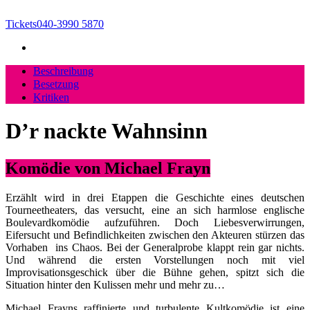
Tickets
040-3990 5870
Beschreibung
Besetzung
Kritiken
D’r nackte Wahnsinn
Komödie von Michael Frayn
Erzählt wird in drei Etappen die Geschichte eines deutschen
Tourneetheaters, das versucht, eine an sich harmlose englische
Boulevardkomödie aufzuführen. Doch Liebesverwirrungen,
Eifersucht und Befindlichkeiten zwischen den Akteuren stürzen das
Vorhaben ins Chaos. Bei der Generalprobe klappt rein gar nichts.
Und während die ersten Vorstellungen noch mit viel
Improvisationsgeschick über die Bühne gehen, spitzt sich die
Situation hinter den Kulissen mehr und mehr zu…
Michael Frayns raffinierte und turbulente Kultkomödie ist eine