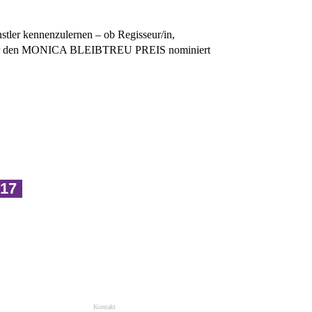
stler kennenzulernen – ob Regisseur/in,
 die für den MONICA BLEIBTREU PREIS nominiert
17
Kontakt