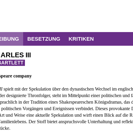
EIBUNG
BESETZUNG
KRITIKEN
ARLES III
BARTLETT
speare company
tts Stück ist ein raffiniert gebautes Werk […], Zitate-prall, aber wei
Stefan Otte
h wie tiefgründig.
«
Peter Scior
WESER-KURIER
II
spielt mit der Spekulation über den dynastischen Wechsel im englisc
Heike Neu
der designierte Thronfolger, steht im Mittelpunkt einer politischen und f
sprachlich in der Tradition eines Shakespeareschen Königsdramas, das d
Svea Auerb
politischen Vorgängen und Ereignissen verbindet. Dieses provokante D
Michael Me
rt und Weise eine aktuelle Spekulation und wirft einen Blick auf die R
Schultz, M
amilienlebens. Der Stoff bietet anspruchsvolle Unterhaltung und reflekti
tücke.