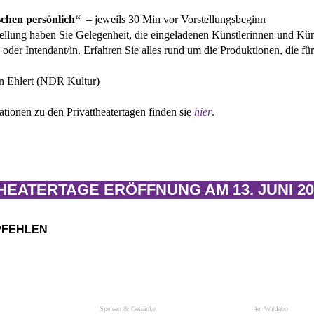
chen persönlich“
– jeweils 30 Min vor Vorstellungsbeginn
tellung haben Sie Gelegenheit, die eingeladenen Künstlerinnen und Kün
n oder Intendant/in. Erfahren Sie alles rund um die Produktionen,
n Ehlert (NDR Kultur)
ationen zu den Privattheatertagen finden sie
hier
.
HEATERTAGE ERÖFFNUNG AM 13. JUNI 20
PFEHLEN
Speisen & Getränke
4er Wahlabo