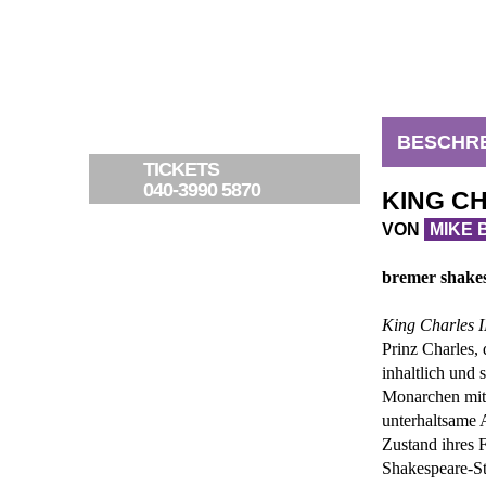
BESCHR
TICKETS
040-3990 5870
KING CH
VON
MIKE 
»
bremer shake
Regie
Mike Bartle
Bühne
vergnüglic
King Charles I
Kostüme
Prinz Charles, 
inhaltlich und 
mit
Monarchen mit 
unterhaltsame A
Zustand ihres F
Shakespeare-S