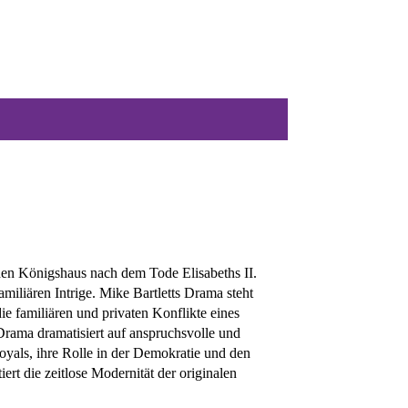
t entfernt vom Plagiat. Und deswegen so
ni
hen Königshaus nach dem Tode Elisabeths II.
gebauer
amiliären Intrige. Mike Bartletts Drama steht
ie familiären und privaten Konflikte eines
ach, Tobias Dürr, Tim Lee, Peter Lüchinger,
rama dramatisiert auf anspruchsvolle und
yer, Erik Roßbander, Theresa Rose, Petra-Janina
oyals, ihre Rolle in der Demokratie und den
arkus Seuß
ert die zeitlose Modernität der originalen