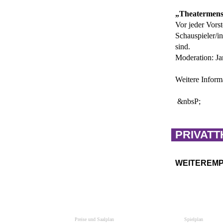
„Theatermens
Vor jeder Vors
Schauspieler/i
sind.
Moderation: Ja
Weitere Inform
&nbsP;
PRIVATT
WEITEREM
Preise und Saalplan
Spielplan