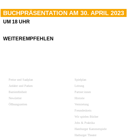
BUCHPRÄSENTATION AM 30. APRIL 2023
UM 18 UHR
WEITEREMPFEHLEN
Preise und Saalplan
Spielplan
Anfahrt und Parken
Leitung
Barrierefreiheit
Partner:innen
Newsletter
Historie
Öffnungszeiten
Vermietung
Freundeskreis
Wir spielen Bücher
Jobs & Praktika
Hamburger Kammerspiele
Harburger Theater