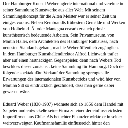
Der Hamburger Konsul Weber agierte international und vereinte in
seiner Sammlung Kunstwerke aus aller Welt. Mit seinem
Sammlungskonzept für die Alten Meister war er seiner Zeit um
einiges voraus. Neben Rembrandts frühestem Gemälde und Werken
von Holbein d. Ä. oder Mantegna erwarb er auch primär
kunsthistorisch bedeutende Arbeiten. Sein Privatmuseum, von
Martin Haller, dem Architekten des Hamburger Rathauses, nach
neuesten Standards gebaut, machte Weber öffentlich zugänglich.
In dem Hamburger Kunsthallendirektor Alfred Lichtwark traf er
aber auf einen hartnäckigen Gegenspieler, denn nach Webers Tod
beschloss dieser zunächst: keine Sammlung für Hamburg. Doch der
folgende spektakuläre Verkauf der Sammlung sprengte alle
Erwartungen des internationalen Kunstbetriebs und wird hier von
Martina Sitt so eindrücklich geschildert, dass man gerne dabei
gewesen wäre.
Eduard Weber (1830-1907) widmete sich ab 1856 dem Handel mit
Salpeter und entwickelte seine Firma zu einer der einflussreichsten
Importfirmen aus Chile. Als betuchter Finanzier wirkte er in seiner
weitverzweigten Kaufmannsfamilie einflussreich hinter den