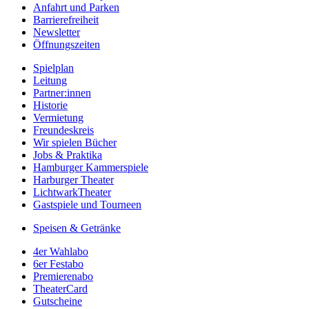
Anfahrt und Parken
Barrierefreiheit
Newsletter
Öffnungszeiten
Spielplan
Leitung
Partner:innen
Historie
Vermietung
Freundeskreis
Wir spielen Bücher
Jobs & Praktika
Hamburger Kammerspiele
Harburger Theater
LichtwarkTheater
Gastspiele und Tourneen
Speisen & Getränke
4er Wahlabo
6er Festabo
Premierenabo
TheaterCard
Gutscheine