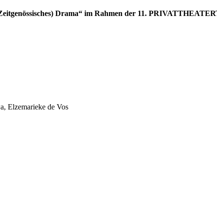
ie „(Zeitgenössisches) Drama“ im Rahmen der 11. PRIVATTHEAT
r
wa, Elzemarieke de Vos