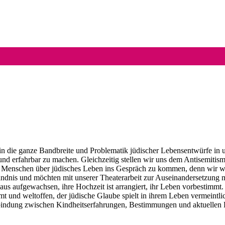
in die ganze Bandbreite und Problematik jüdischer Lebensentwürfe in u
ar und erfahrbar zu machen. Gleichzeitig stellen wir uns dem Antisemi
en Menschen über jüdisches Leben ins Gespräch zu kommen, denn wir wi
dnis und möchten mit unserer Theaterarbeit zur Auseinandersetzung m
s aufgewachsen, ihre Hochzeit ist arrangiert, ihr Leben vorbestimmt. S
t und weltoffen, der jüdische Glaube spielt in ihrem Leben vermeintl
 Verbindung zwischen Kindheitserfahrungen, Bestimmungen und aktuelle