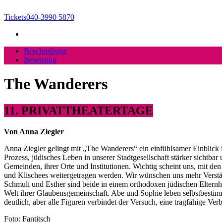
Tickets
040-3990 5870
Beschreibung
Besetzung
The Wanderers
11. PRIVATTHEATERTAGE
Von Anna Ziegler
Anna Ziegler gelingt mit „The Wanderers“ ein einfühlsamer Einblick 
Prozess, jüdisches Leben in unserer Stadtgesellschaft stärker sichtb
Gemeinden, ihrer Orte und Institutionen. Wichtig scheint uns, mit d
und Klischees weitergetragen werden. Wir wünschen uns mehr Verstän
Schmuli und Esther sind beide in einem orthodoxen jüdischen Elternhau
Welt ihrer Glaubensgemeinschaft. Abe und Sophie leben selbstbestimm
deutlich, aber alle Figuren verbindet der Versuch, eine tragfähige
Foto: Fantitsch