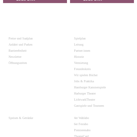
Preise und Saalplan
Spielplan
Anfahrt und Parken
Leitung
Barrierefreiheit
Partner:innen
Newsletter
Historie
Öffnungszeiten
Vermietung
Freundeskreis
Wir spielen Bücher
Jobs & Praktika
Hamburger Kammerspiele
Harburger Theater
LichtwarkTheater
Gastspiele und Tourneen
Speisen & Getränke
4er Wahlabo
6er Festabo
Premierenabo
TheaterCard