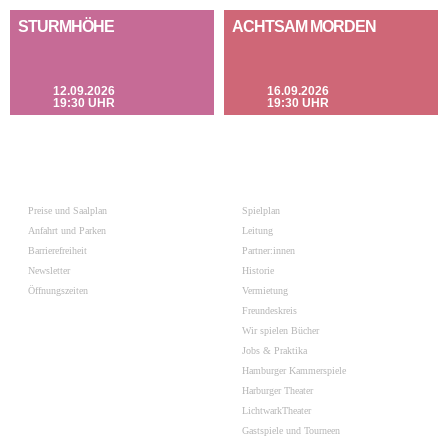
STURMHÖHE
ACHTSAM MORDEN
12.09.2026
16.09.2026
19:30 UHR
19:30 UHR
Preise und Saalplan
Spielplan
Anfahrt und Parken
Leitung
Barrierefreiheit
Partner:innen
Newsletter
Historie
Öffnungszeiten
Vermietung
Freundeskreis
Wir spielen Bücher
Jobs & Praktika
Hamburger Kammerspiele
Harburger Theater
LichtwarkTheater
Gastspiele und Tourneen