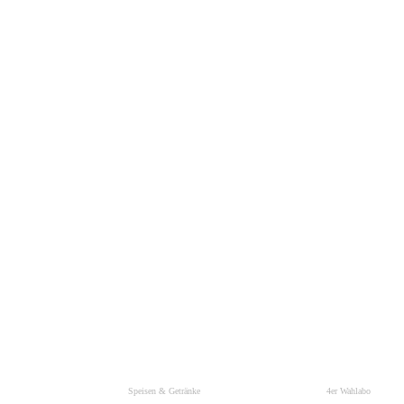
Speisen & Getränke
4er Wahlabo