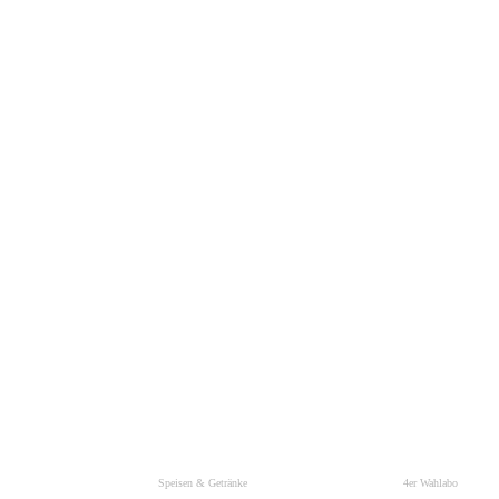
Speisen & Getränke
4er Wahlabo