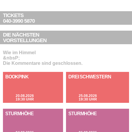
TICKETS
040-3990 5870
DIE NÄCHSTEN
VORSTELLUNGEN
Wie im Himmel
&nbsP;
Die Kommentare sind geschlossen.
BOOKPINK
DREI SCHWESTERN
20.08.2026
25.08.2026
19:30 UHR
19:30 UHR
STURMHÖHE
STURMHÖHE