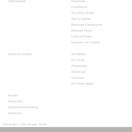
Öffnungszeiten
Vermietung
Freundeskreis
Wir spielen Bücher
Jobs & Praktika
Hamburger Kammerspiele
Harburger Theater
LichtwarkTheater
Gastspiele und Tourneen
Speisen & Getränke
4er Wahlabo
6er Festabo
Premierenabo
TheaterCard
Gutscheine
Die Stunde danach
Kontakt
Datenschutz
Barrierefreiheitserklärung
Impressum
Alle Rechte © 2025 Altonaer Theater