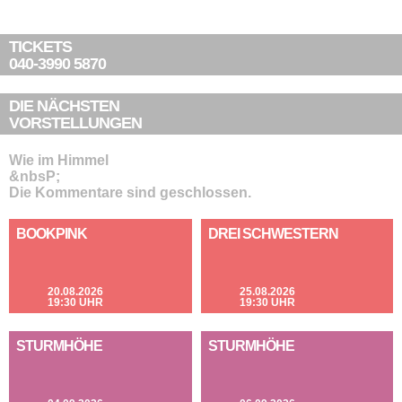
TICKETS
040-3990 5870
DIE NÄCHSTEN
VORSTELLUNGEN
Wie im Himmel
&nbsP;
Die Kommentare sind geschlossen.
BOOKPINK
DREI SCHWESTERN
20.08.2026
25.08.2026
19:30 UHR
19:30 UHR
STURMHÖHE
STURMHÖHE