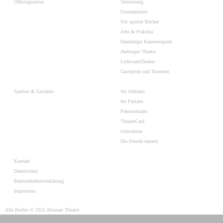
Öffnungszeiten
Vermietung
Freundeskreis
Wir spielen Bücher
Jobs & Praktika
Hamburger Kammerspiele
Harburger Theater
LichtwarkTheater
Gastspiele und Tourneen
Speisen & Getränke
4er Wahlabo
6er Festabo
Premierenabo
TheaterCard
Gutscheine
Die Stunde danach
Kontakt
Datenschutz
Barrierefreiheitserklärung
Impressum
Alle Rechte © 2025 Altonaer Theater