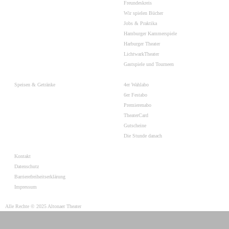
Freundeskreis
Wir spielen Bücher
Jobs & Praktika
Hamburger Kammerspiele
Harburger Theater
LichtwarkTheater
Gastspiele und Tourneen
Speisen & Getränke
4er Wahlabo
6er Festabo
Premierenabo
TheaterCard
Gutscheine
Die Stunde danach
Kontakt
Datenschutz
Barrierefreiheitserklärung
Impressum
Alle Rechte © 2025 Altonaer Theater