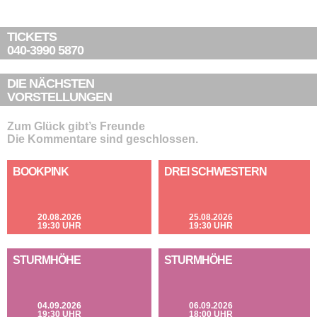
TICKETS
040-3990 5870
DIE NÄCHSTEN
VORSTELLUNGEN
Zum Glück gibt’s Freunde
Die Kommentare sind geschlossen.
BOOKPINK
DREI SCHWESTERN
20.08.2026
25.08.2026
19:30 UHR
19:30 UHR
STURMHÖHE
STURMHÖHE
04.09.2026
06.09.2026
19:30 UHR
18:00 UHR