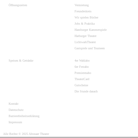
Öffnungszeiten
Vermietung
Freundeskreis
Wir spielen Bücher
Jobs & Praktika
Hamburger Kammerspiele
Harburger Theater
LichtwarkTheater
Gastspiele und Tourneen
Speisen & Getränke
4er Wahlabo
6er Festabo
Premierenabo
TheaterCard
Gutscheine
Die Stunde danach
Kontakt
Datenschutz
Barrierefreiheitserklärung
Impressum
Alle Rechte © 2025 Altonaer Theater